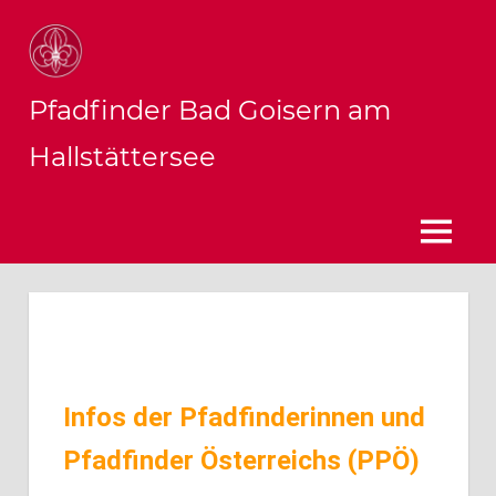
Pfadfinder Bad Goisern am
Hallstättersee
Infos der Pfadfinderinnen und
Pfadfinder Österreichs (PPÖ)